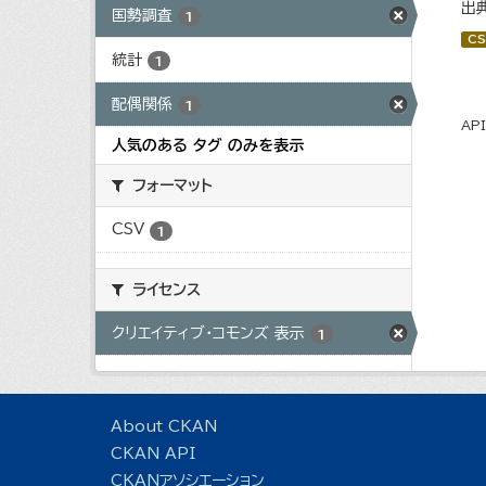
出
国勢調査
1
CS
統計
1
配偶関係
1
AP
人気のある タグ のみを表示
フォーマット
CSV
1
ライセンス
クリエイティブ・コモンズ 表示
1
About CKAN
CKAN API
CKANアソシエーション