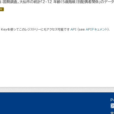
典：国勢調査。大仙市の統計「2-12 年齢（5歳階級）別配偶者関係」のデー
V
I Keyを使ってこのレジストリーにもアクセス可能です
API
(see
APIドキュメント
).
P
言