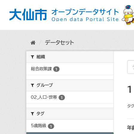
ス
キ
ッ
プ
し
て
内
データセット
容
へ
組織
総合政策課
1
グループ
02_人口・世帯
1
タグ
タグ
5歳階級
1
年