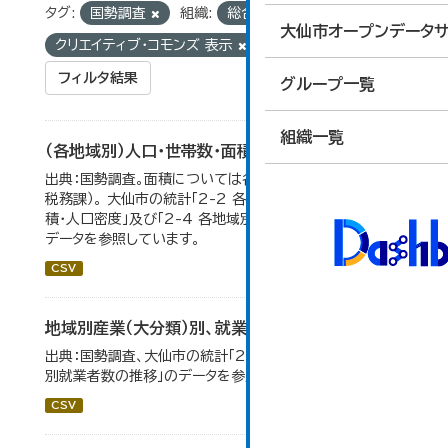
タグ:
国勢調査
組織:
総合政策課
ライセンス:
大仙市オープンデータサ
クリエイティブ・コモンズ 表示
フィルタ結果
グループ一覧
組織一覧
（各地域別）人口・世帯数・面積・人口密度
出典：国勢調査。面積については各年１月１日時点（大仙市
税務課）。 大仙市の統計「2-2 各地域別人口・人口増減・面
積・人口密度」及び「2-4 各地域別人口・世帯数の推移」の
データを参照しています。
CSV
地域別産業（大分類）別、就業者数
出典：国勢調査、大仙市の統計「2-8 地域別産業（大分類）
別就業者数の推移」のデータを参照しています。
CSV