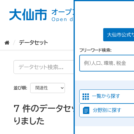
ス
キ
ッ
プ
し
て
大仙市公式
内
データセット
容
フリーワード検索
へ
並び順
一覧から探す
7 件のデータセットが見つか
分野別に探す
りました