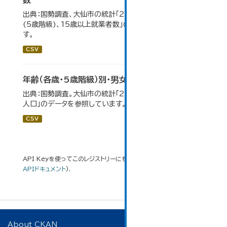
数
出典：国勢調査、大仙市の統計「2-7 産業(大分類)、年齢
(5歳階級)、15歳以上就業者数」のデータを参照していま
す。
CSV
年齢（各歳・5歳階級）別・男女別人口
出典：国勢調査。大仙市の統計「2-1 年齢（各歳）別・男女別
人口」のデータを参照しています。
CSV
API Keyを使ってこのレジストリーにもアクセス可能です
API
(see
APIドキュメント
).
About CKAN