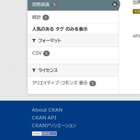
出
国勢調査
1
CS
統計
1
人気のある タグ のみを表示
AP
フォーマット
CSV
1
ライセンス
クリエイティブ・コモンズ 表示
1
About CKAN
CKAN API
CKANアソシエーション