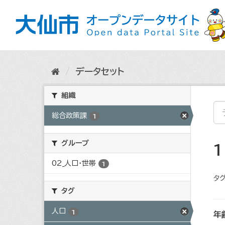
ス
キ
ッ
プ
し
て
内
データセット
容
へ
組織
総合政策課
1
グループ
02_人口・世帯
1
タグ
タグ
人口
1
年