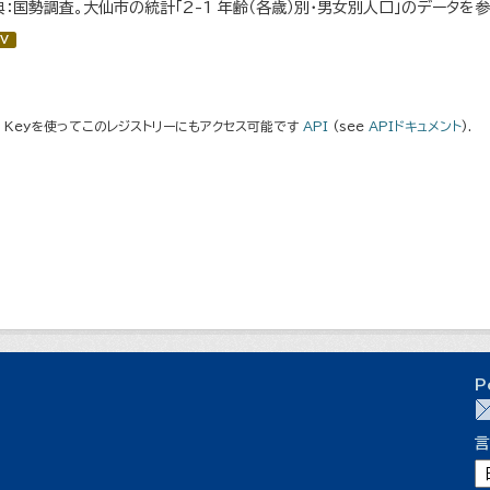
典：国勢調査。大仙市の統計「2-1 年齢（各歳）別・男女別人口」のデータを
V
I Keyを使ってこのレジストリーにもアクセス可能です
API
(see
APIドキュメント
).
P
言