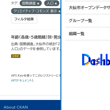
タグ:
国勢調査
人口
ライセンス:
大仙市オープンデータサ
クリエイティブ・コモンズ 表示
フィルタ結果
グループ一覧
組織一覧
年齢（各歳・5歳階級）別・男女別人口
出典：国勢調査。大仙市の統計「2-1 年齢（各歳）別・男女別
人口」のデータを参照しています。
CSV
API Keyを使ってこのレジストリーにもアクセス可能です
API
(see
APIドキュメント
).
About CKAN