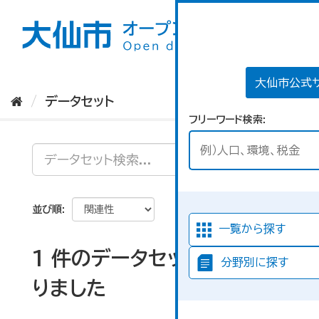
ス
キ
ッ
プ
し
て
大仙市公式
内
データセット
容
フリーワード検索
へ
並び順
一覧から探す
1 件のデータセットが見つか
分野別に探す
りました