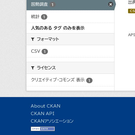
出
国勢調査
1
CS
統計
1
人気のある タグ のみを表示
AP
フォーマット
CSV
1
ライセンス
クリエイティブ・コモンズ 表示
1
About CKAN
CKAN API
CKANアソシエーション