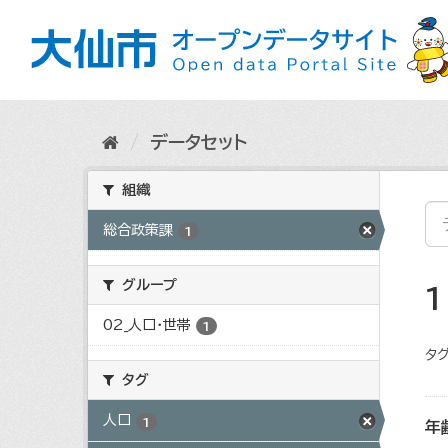
ス
キ
ッ
プ
し
て
内
データセット
容
へ
組織
総合政策課
1
グループ
02_人口・世帯
1
タグ
タグ
人口
1
年