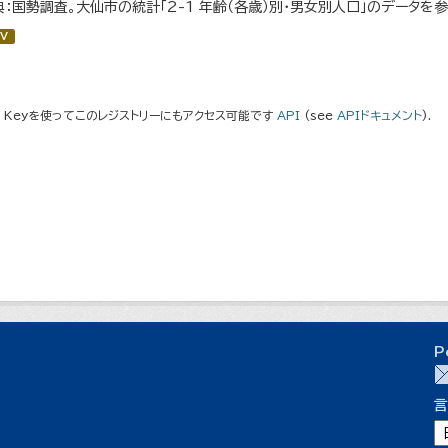
典：国勢調査。大仙市の統計「2-1 年齢（各歳）別・男女別人口」のデータを
V
I Keyを使ってこのレジストリーにもアクセス可能です
API
(see
APIドキュメント
).
P
言