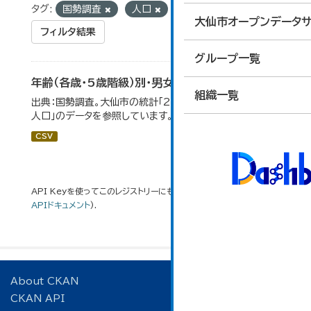
タグ:
国勢調査
人口
統計
大仙市オープンデータサ
フィルタ結果
グループ一覧
年齢（各歳・5歳階級）別・男女別人口
組織一覧
出典：国勢調査。大仙市の統計「2-1 年齢（各歳）別・男女別
人口」のデータを参照しています。
CSV
API Keyを使ってこのレジストリーにもアクセス可能です
API
(see
APIドキュメント
).
About CKAN
CKAN API