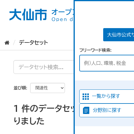
ス
キ
ッ
プ
し
て
大仙市公式
内
データセット
容
フリーワード検索
へ
並び順
一覧から探す
1 件のデータセットが見つか
分野別に探す
りました