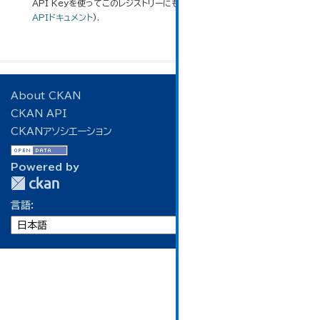
API Keyを使ってこのレジストリーにもアクセス可能です
API
(see
APIドキュメント
).
About CKAN
CKAN API
CKANアソシエーション
Powered by
言語