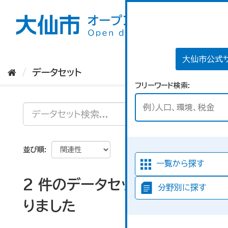
ス
キ
ッ
プ
し
て
大仙市公式
内
データセット
容
フリーワード検索
へ
並び順
一覧から探す
2 件のデータセットが見つか
分野別に探す
りました