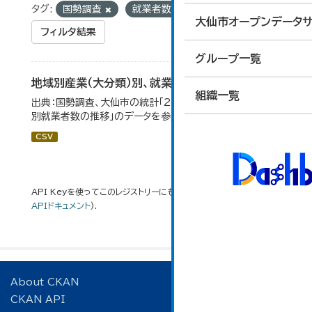
タグ:
国勢調査
就業者数
大仙市オープンデータサ
フィルタ結果
グループ一覧
地域別産業（大分類）別、就業者数
組織一覧
出典：国勢調査、大仙市の統計「2-8 地域別産業（大分類）
別就業者数の推移」のデータを参照しています。
CSV
API Keyを使ってこのレジストリーにもアクセス可能です
API
(see
APIドキュメント
).
About CKAN
CKAN API