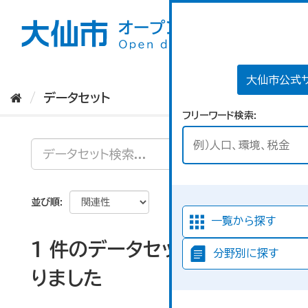
ス
キ
ッ
プ
し
て
大仙市公式
内
データセット
容
フリーワード検索
へ
並び順
一覧から探す
1 件のデータセットが見つか
分野別に探す
りました