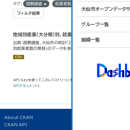
タグ:
国勢調査
就業者数
統計
大仙市オープンデータサ
フィルタ結果
グループ一覧
地域別産業（大分類）別、就業者数
組織一覧
出典：国勢調査、大仙市の統計「2-8 地域別産業（大分類）
別就業者数の推移」のデータを参照しています。
CSV
API Keyを使ってこのレジストリーにもアクセス可能です
API
(see
APIドキュメント
).
About CKAN
CKAN API