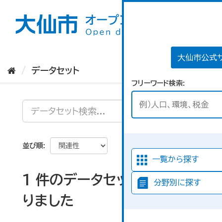
ス
キ
ッ
プ
し
て
大仙市公式
内
データセット
容
フリーワード検索
へ
並び順
一覧から探す
1 件のデータセットが見つか
分野別に探す
りました