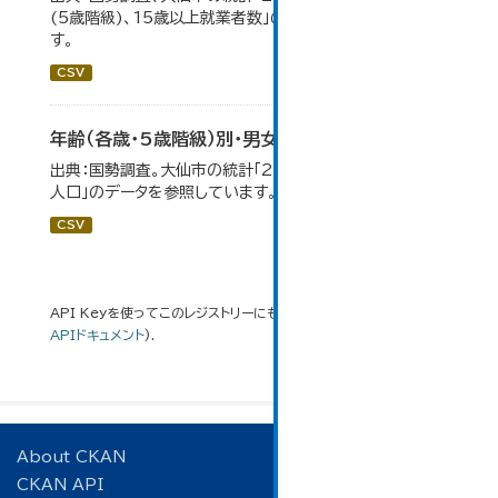
(5歳階級)、15歳以上就業者数」のデータを参照していま
す。
CSV
年齢（各歳・5歳階級）別・男女別人口
出典：国勢調査。大仙市の統計「2-1 年齢（各歳）別・男女別
人口」のデータを参照しています。
CSV
API Keyを使ってこのレジストリーにもアクセス可能です
API
(see
APIドキュメント
).
About CKAN
CKAN API