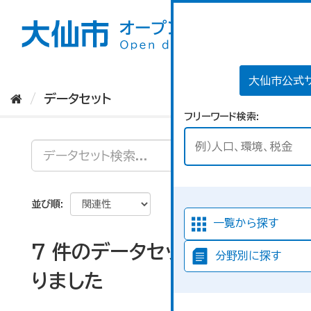
ス
キ
ッ
プ
し
て
大仙市公式
内
データセット
容
フリーワード検索
へ
並び順
一覧から探す
7 件のデータセットが見つか
分野別に探す
りました