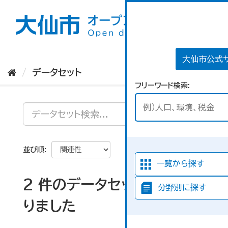
ス
キ
ッ
プ
し
て
大仙市公式
内
データセット
容
フリーワード検索
へ
並び順
一覧から探す
2 件のデータセットが見つか
分野別に探す
りました