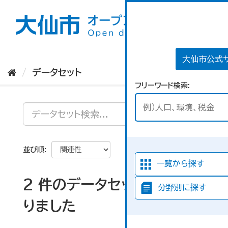
ス
キ
ッ
プ
し
て
大仙市公式
内
データセット
容
フリーワード検索
へ
並び順
一覧から探す
2 件のデータセットが見つか
分野別に探す
りました