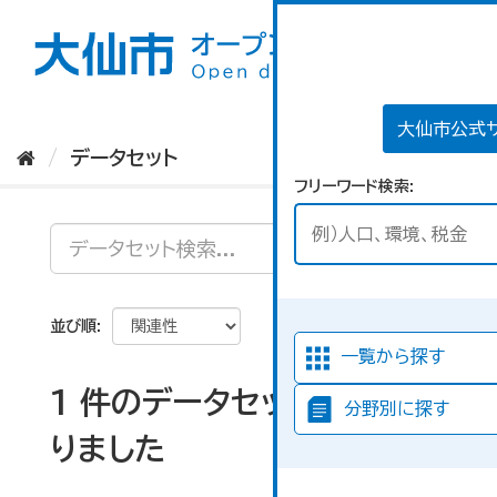
ス
キ
ッ
プ
し
て
大仙市公式
内
データセット
容
フリーワード検索
へ
並び順
一覧から探す
1 件のデータセットが見つか
分野別に探す
りました