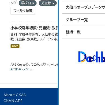
タグ:
学校別
児童数
組織:
総合政策課
大仙市オープンデータサ
フィルタ結果
グループ一覧
小学校別学級数・児童数・教員数
組織一覧
資料：学校基本調査。 大仙市の統計「14-4 小学校別学級
数・児童数・教員数」のデータを参照しています。
CSV
API Keyを使ってこのレジストリーにもアクセス可能です
API
(see
APIドキュメント
).
About CKAN
CKAN API