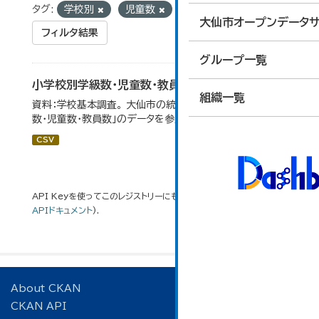
タグ:
学校別
児童数
学校基本調査
大仙市オープンデータサ
フィルタ結果
グループ一覧
小学校別学級数・児童数・教員数
組織一覧
資料：学校基本調査。 大仙市の統計「14-4 小学校別学級
数・児童数・教員数」のデータを参照しています。
CSV
API Keyを使ってこのレジストリーにもアクセス可能です
API
(see
APIドキュメント
).
About CKAN
CKAN API