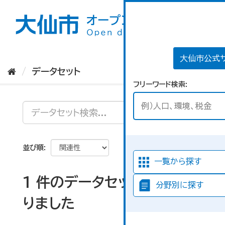
ス
キ
ッ
プ
し
て
大仙市公式
内
データセット
容
フリーワード検索
へ
並び順
一覧から探す
1 件のデータセットが見つか
分野別に探す
りました