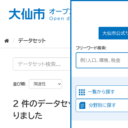
ス
キ
ッ
プ
し
て
大仙市公式
内
データセット
容
フリーワード検索
へ
並び順
一覧から探す
2 件のデータセットが見つか
分野別に探す
りました