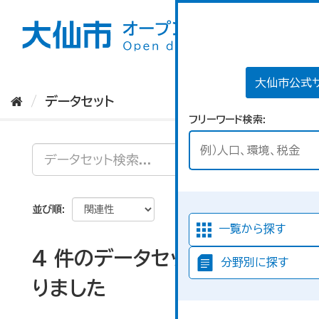
ス
キ
ッ
プ
し
て
大仙市公式
内
データセット
容
フリーワード検索
へ
並び順
一覧から探す
4 件のデータセットが見つか
分野別に探す
りました