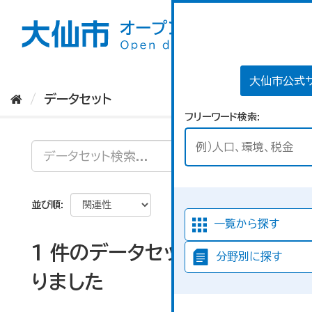
ス
キ
ッ
プ
し
て
大仙市公式
内
データセット
容
フリーワード検索
へ
並び順
一覧から探す
1 件のデータセットが見つか
分野別に探す
りました