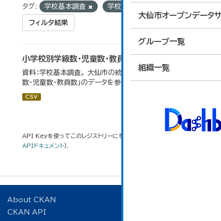
タグ:
学校基本調査
学校別
児童数
大仙市オープンデータサ
フィルタ結果
グループ一覧
小学校別学級数・児童数・教員数
組織一覧
資料：学校基本調査。 大仙市の統計「14-4 小学校別学級
数・児童数・教員数」のデータを参照しています。
CSV
API Keyを使ってこのレジストリーにもアクセス可能です
API
(see
APIドキュメント
).
About CKAN
CKAN API