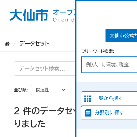
ス
キ
ッ
プ
し
て
大仙市公式
内
データセット
容
フリーワード検索
へ
並び順
一覧から探す
2 件のデータセットが見つか
分野別に探す
りました