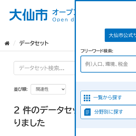
ス
キ
ッ
プ
し
て
大仙市公式
内
データセット
容
フリーワード検索
へ
並び順
一覧から探す
2 件のデータセットが見つか
分野別に探す
りました