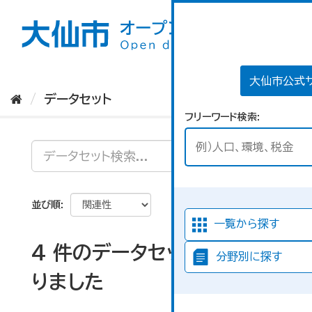
ス
キ
ッ
プ
し
て
大仙市公式
内
データセット
容
フリーワード検索
へ
並び順
一覧から探す
4 件のデータセットが見つか
分野別に探す
りました