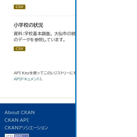
CSV
小学校の状況
資料：学校基本調査。 大仙市の統計「14-3 小学校の状況」
のデータを参照しています。
CSV
API Keyを使ってこのレジストリーにもアクセス可能です
API
(see
APIドキュメント
).
About CKAN
CKAN API
CKANアソシエーション