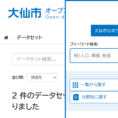
ス
キ
ッ
プ
し
て
大仙市公式
内
データセット
容
フリーワード検索
へ
並び順
一覧から探す
2 件のデータセットが見つか
分野別に探す
りました