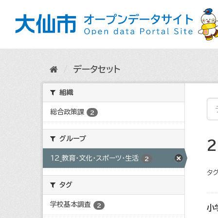
ス
キ
ッ
プ
し
て
内
データセット
容
へ
組織
総合政策課
2
グループ
12_教育・文化・スポーツ・生活
2
タグ
タグ
学校基本調査
2
小