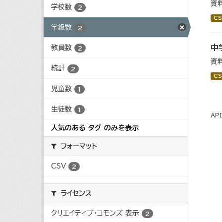
資
学校数
2
CS
学級数
2
中
教員数
2
資
統計
2
CS
児童数
1
生徒数
1
AP
人気のある タグ のみを表示
フォーマット
CSV
2
ライセンス
クリエイティブ・コモンズ 表示
2