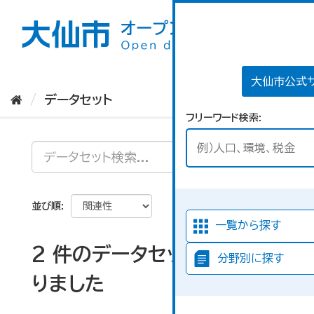
ス
キ
ッ
プ
し
て
大仙市公式
内
データセット
容
フリーワード検索
へ
並び順
一覧から探す
2 件のデータセットが見つか
分野別に探す
りました