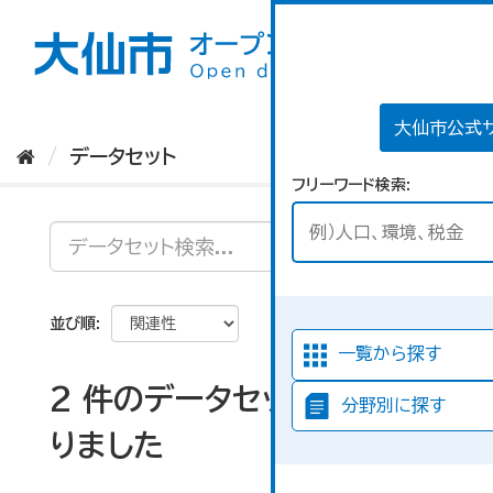
ス
キ
ッ
プ
し
て
大仙市公式
内
データセット
容
フリーワード検索
へ
並び順
一覧から探す
2 件のデータセットが見つか
分野別に探す
りました