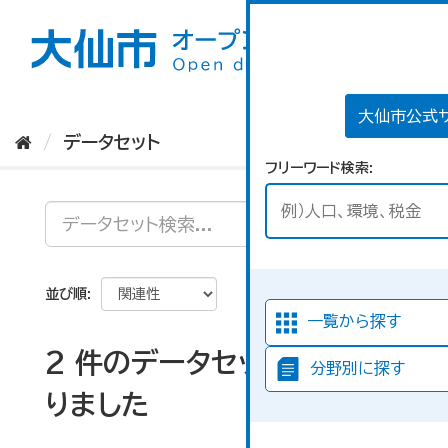
ス
キ
ッ
プ
し
て
大仙市公式
内
データセット
容
フリーワード検索
へ
並び順
一覧から探す
2 件のデータセットが見つか
分野別に探す
りました