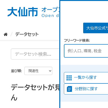
ス
キ
ッ
プ
し
て
大仙市公式
内
データセット
容
フリーワード検索
へ
並び順
一覧から探す
データセットが見つかりませ
分野別に探す
ん