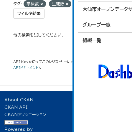
タグ:
学級数
生徒数
大仙市オープンデータサ
フィルタ結果
グループ一覧
他の検索を試してください。
組織一覧
API Keyを使ってこのレジストリーにもアクセス可能です
API
(see
APIドキュメント
).
About CKAN
CKAN API
CKANアソシエーション
Powered by