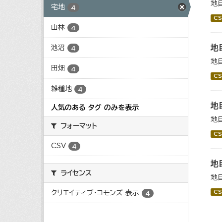
地
宅地
4
CS
山林
4
地
池沼
4
地
田畑
4
CS
雑種地
4
地
人気のある タグ のみを表示
地
フォーマット
CS
CSV
4
地
ライセンス
地
クリエイティブ・コモンズ 表示
CS
4