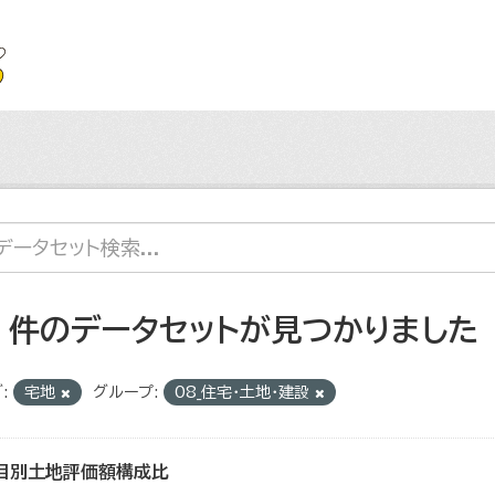
4 件のデータセットが見つかりました
:
宅地
グループ:
08_住宅・土地・建設
目別土地評価額構成比