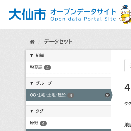
ス
キ
ッ
プ
し
て
内
データセット
容
へ
組織
税務課
4
グループ
08_住宅・土地・建設
4
タグ
タグ
原野
4
地