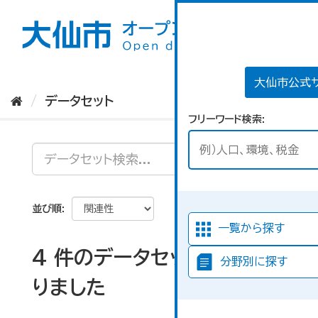
ス
キ
ッ
プ
し
て
大仙市公式
内
データセット
容
フリーワード検索
へ
並び順
一覧から探す
4 件のデータセットが見つか
分野別に探す
りました