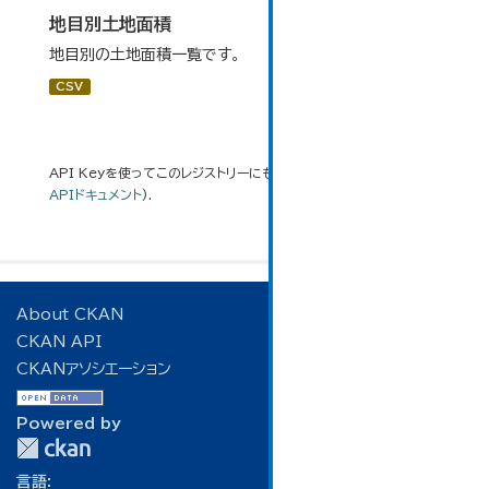
地目別土地面積
地目別の土地面積一覧です。
CSV
API Keyを使ってこのレジストリーにもアクセス可能です
API
(see
APIドキュメント
).
About CKAN
CKAN API
CKANアソシエーション
Powered by
言語