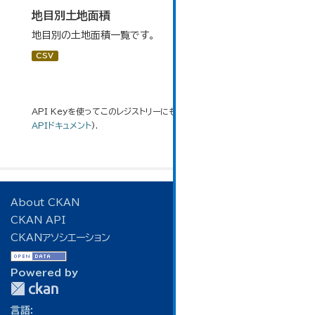
地目別土地面積
地目別の土地面積一覧です。
CSV
API Keyを使ってこのレジストリーにもアクセス可能です
API
(see
APIドキュメント
).
About CKAN
CKAN API
CKANアソシエーション
Powered by
言語