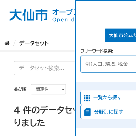
ス
キ
ッ
プ
し
て
大仙市公式
内
データセット
容
フリーワード検索
へ
並び順
一覧から探す
4 件のデータセットが見つか
分野別に探す
りました