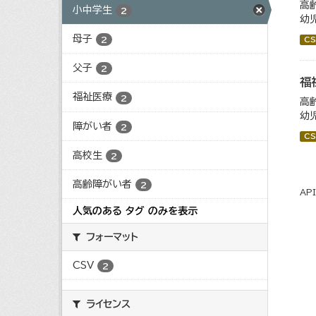
高
小中学生
2
幼
母子
2
CS
父子
2
福
福祉医療
2
高
幼
障がい者
2
CS
高校生
2
高齢障がい者
2
AP
人気のある タグ のみを表示
フォーマット
CSV
2
ライセンス