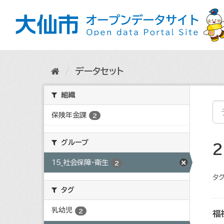
ス
キ
ッ
プ
し
て
内
データセット
容
へ
組織
保険年金課
2
グループ
15_社会保障・衛生
2
タグ
タグ
乳幼児
2
福