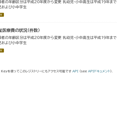
齢者の年齢区分は平成20年度から変更 乳幼児・小中高生は平成19年ま
児および小中学生
V
祉医療費の状況（件数）
齢者の年齢区分は平成20年度から変更 乳幼児・小中高生は平成19年ま
児および小中学生
V
I Keyを使ってこのレジストリーにもアクセス可能です
API
(see
APIドキュメント
).