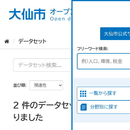
ス
キ
ッ
プ
し
て
大仙市公式
内
データセット
容
フリーワード検索
へ
並び順
一覧から探す
2 件のデータセットが見つか
分野別に探す
りました