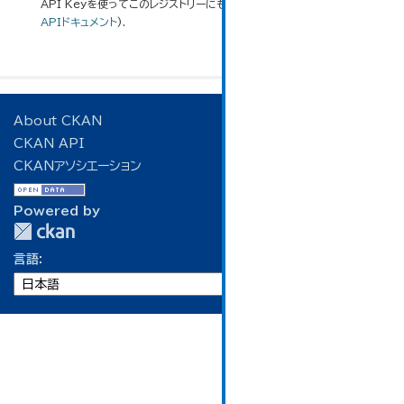
API Keyを使ってこのレジストリーにもアクセス可能です
API
(see
APIドキュメント
).
About CKAN
CKAN API
CKANアソシエーション
Powered by
言語