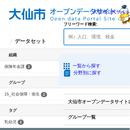
ス
キ
ッ
プ
し
て
大仙市公式
内
データセット
容
フリーワード検索
へ
並び順
一覧から探す
2 件のデータセットが見つ
分野別に探す
かりました