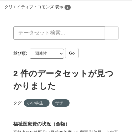
API Keyを使ってこのレジストリーにもアクセス可能です
API
(see
APIドキュメント
).
About CKAN
CKAN API
CKANアソシエーション
Powered by
言語