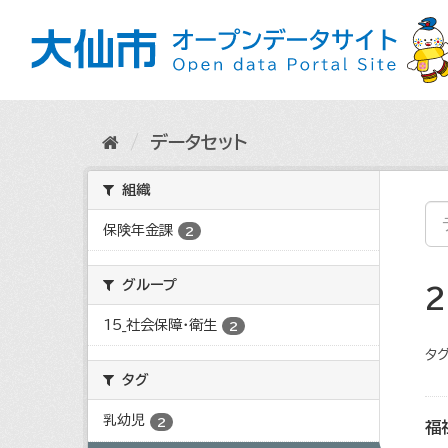
ス
キ
ッ
プ
し
て
内
データセット
容
へ
組織
保険年金課
2
グループ
15_社会保障・衛生
2
タグ
タグ
乳幼児
2
福