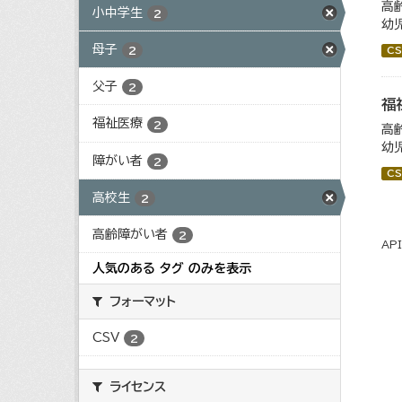
高
小中学生
2
幼
母子
2
CS
父子
2
福
福祉医療
2
高
幼
障がい者
2
CS
高校生
2
高齢障がい者
2
AP
人気のある タグ のみを表示
フォーマット
CSV
2
ライセンス