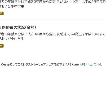
齢者の年齢区分は平成20年度から変更 乳幼児・小中高生は平成19年ま
児および小中学生
V
祉医療費の状況（金額）
齢者の年齢区分は平成20年度から変更 乳幼児・小中高生は平成19年ま
児および小中学生
V
I Keyを使ってこのレジストリーにもアクセス可能です
API
(see
APIドキュメント
).