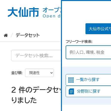
ス
キ
ッ
プ
し
て
大仙市公式
内
データセット
容
フリーワード検索
へ
並び順
一覧から探す
2 件のデータセットが見つか
分野別に探す
りました