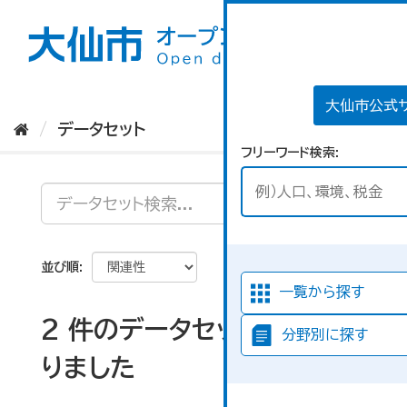
ス
キ
ッ
プ
し
て
大仙市公式
内
データセット
容
フリーワード検索
へ
並び順
一覧から探す
2 件のデータセットが見つか
分野別に探す
りました