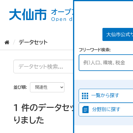
ス
キ
ッ
プ
し
て
大仙市公式
内
データセット
容
フリーワード検索
へ
並び順
一覧から探す
1 件のデータセットが見つか
分野別に探す
りました