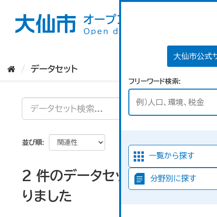
ス
キ
ッ
プ
し
て
大仙市公式
内
データセット
容
フリーワード検索
へ
並び順
一覧から探す
2 件のデータセットが見つか
分野別に探す
りました