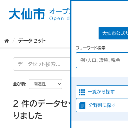
ス
キ
ッ
プ
し
て
大仙市公式
内
データセット
容
フリーワード検索
へ
並び順
一覧から探す
2 件のデータセットが見つか
分野別に探す
りました