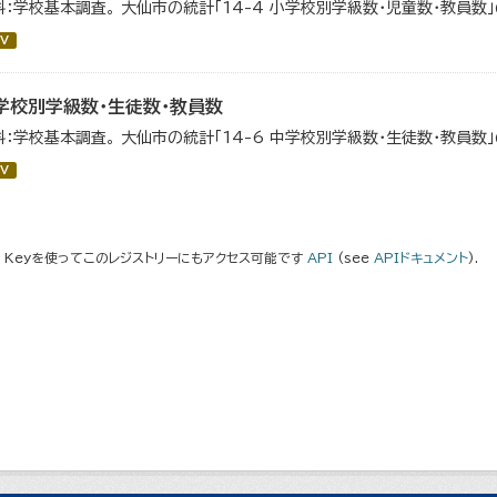
料：学校基本調査。 大仙市の統計「14-4 小学校別学級数・児童数・教員数
V
学校別学級数・生徒数・教員数
料：学校基本調査。 大仙市の統計「14-6 中学校別学級数・生徒数・教員数
V
I Keyを使ってこのレジストリーにもアクセス可能です
API
(see
APIドキュメント
).