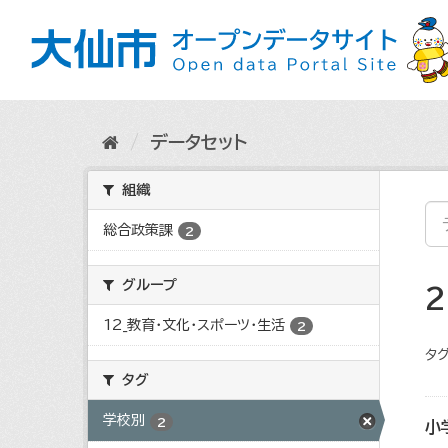
ス
キ
ッ
プ
し
て
内
データセット
容
へ
組織
総合政策課
2
グループ
12_教育・文化・スポーツ・生活
2
タグ
タグ
学校別
2
小