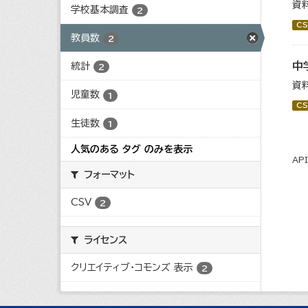
資
学校基本調査
2
CS
教員数
2
中
統計
2
資
児童数
1
CS
生徒数
1
人気のある タグ のみを表示
AP
フォーマット
CSV
2
ライセンス
クリエイティブ・コモンズ 表示
2