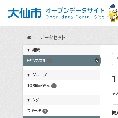
ス
キ
ッ
プ
し
て
内
データセット
容
へ
組織
観光交流課
1
グループ
10_運輸・観光
1
タグ
タグ
スキー場
1
観