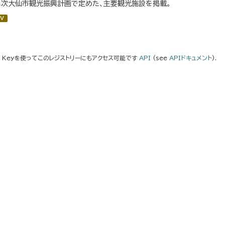
３次大仙市観光振興計画で定めた、主要観光施設を掲載。
V
I Keyを使ってこのレジストリーにもアクセス可能です
API
(see
APIドキュメント
).