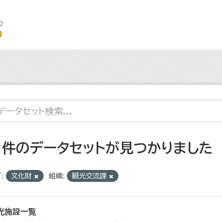
1 件のデータセットが見つかりました
:
文化財
組織:
観光交流課
光施設一覧