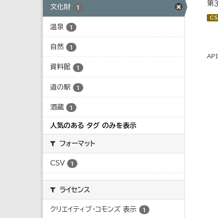
第
文化財
1
CS
温泉
1
自然
1
AP
資料館
1
道の駅
1
酒蔵
1
人気のある タグ のみを表示
フォーマット
CSV
1
ライセンス
クリエイティブ・コモンズ 表示
1