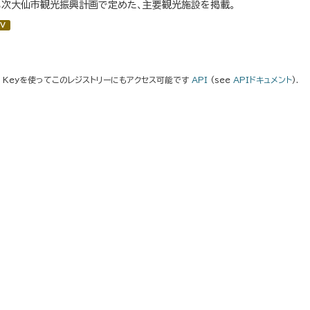
３次大仙市観光振興計画で定めた、主要観光施設を掲載。
V
I Keyを使ってこのレジストリーにもアクセス可能です
API
(see
APIドキュメント
).