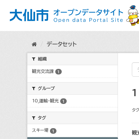
ス
キ
ッ
プ
し
て
内
データセット
容
へ
組織
観光交流課
1
グループ
10_運輸・観光
1
タグ
タグ
スキー場
1
観