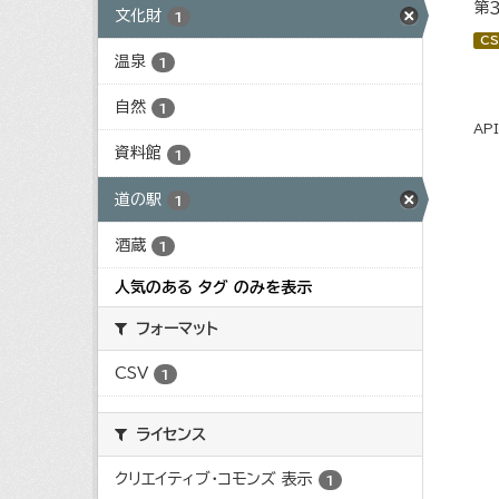
第
文化財
1
CS
温泉
1
自然
1
AP
資料館
1
道の駅
1
酒蔵
1
人気のある タグ のみを表示
フォーマット
CSV
1
ライセンス
クリエイティブ・コモンズ 表示
1