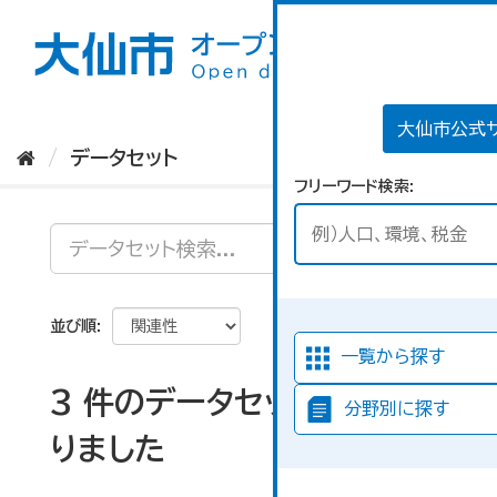
ス
キ
ッ
プ
し
て
大仙市公式
内
データセット
容
フリーワード検索
へ
並び順
一覧から探す
3 件のデータセットが見つか
分野別に探す
りました