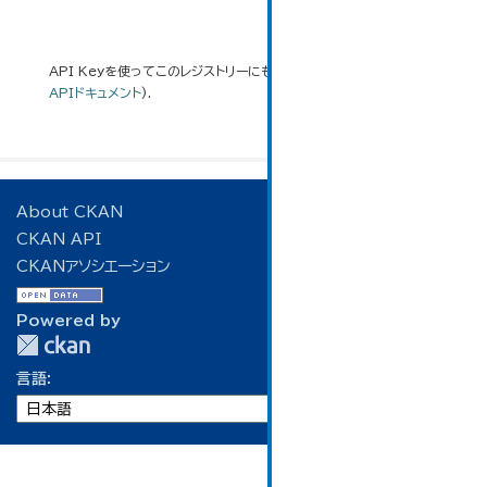
API Keyを使ってこのレジストリーにもアクセス可能です
API
(see
APIドキュメント
).
About CKAN
CKAN API
CKANアソシエーション
Powered by
言語