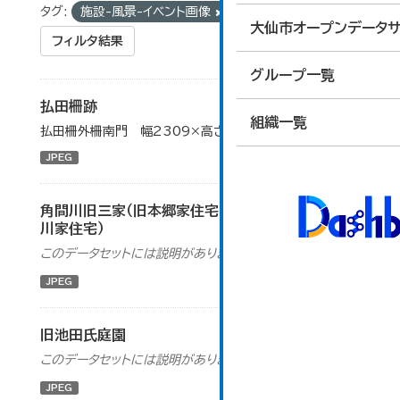
タグ:
施設-風景-イベント画像
組織:
文化財課
大仙市オープンデータサ
フィルタ結果
グループ一覧
払田柵跡
組織一覧
払田柵外柵南門 幅2309×高さ1732（ピクセル）
JPEG
角間川旧三家（旧本郷家住宅・旧北島家住宅・旧荒
川家住宅）
このデータセットには説明がありません
JPEG
旧池田氏庭園
このデータセットには説明がありません
JPEG