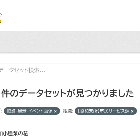
1 件のデータセットが見つかりました
:
施設-風景-イベント画像
組織:
【協和支所】市民サービス課
和小種菜の花