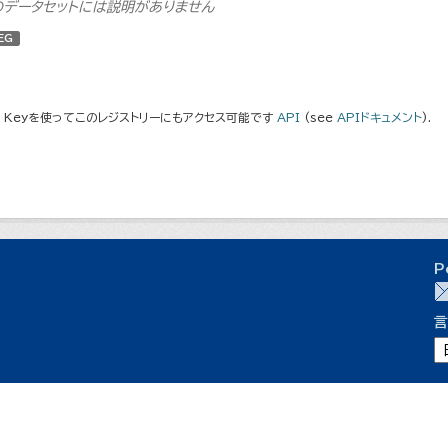
のデータセットには説明がありません
EG
I Keyを使ってこのレジストリーにもアクセス可能です
API
(see
APIドキュメント
).
P
言