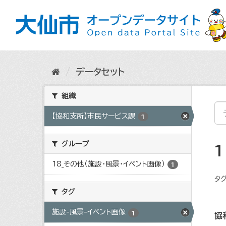
ス
キ
ッ
プ
し
て
内
データセット
容
へ
組織
【協和支所】市民サービス課
1
グループ
18_その他（施設・風景・イベント画像）
1
タグ
タグ
施設-風景-イベント画像
1
協