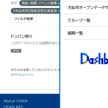
タグ:
施設-風景-イベント画像
組織:
大仙市オープンデータサ
【中仙支所】地域活性化推進室
フィルタ結果
グループ一覧
組織一覧
ドンパン祭り
このデータセットには説明がありません
JPEG
API Keyを使ってこのレジストリーにもアクセス可能です
API
(see
APIドキュメント
).
About CKAN
CKAN API