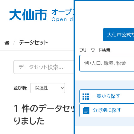
ス
キ
ッ
プ
し
て
大仙市公式
内
データセット
容
フリーワード検索
へ
並び順
一覧から探す
1 件のデータセットが見つか
分野別に探す
りました