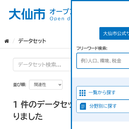
ス
キ
ッ
プ
し
て
大仙市公式
内
データセット
容
フリーワード検索
へ
並び順
一覧から探す
1 件のデータセットが見つか
分野別に探す
りました