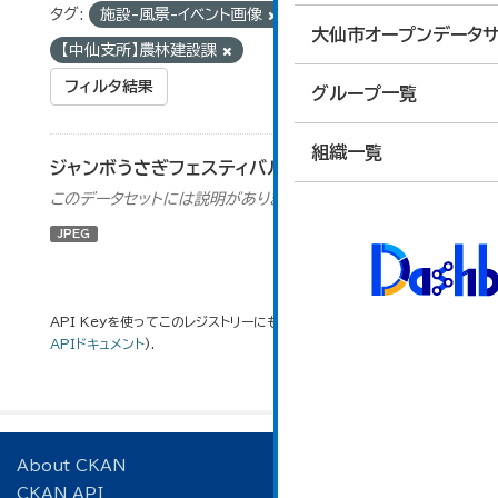
タグ:
施設-風景-イベント画像
組織:
大仙市オープンデータサ
【中仙支所】農林建設課
フィルタ結果
グループ一覧
組織一覧
ジャンボうさぎフェスティバル
このデータセットには説明がありません
JPEG
API Keyを使ってこのレジストリーにもアクセス可能です
API
(see
APIドキュメント
).
About CKAN
CKAN API