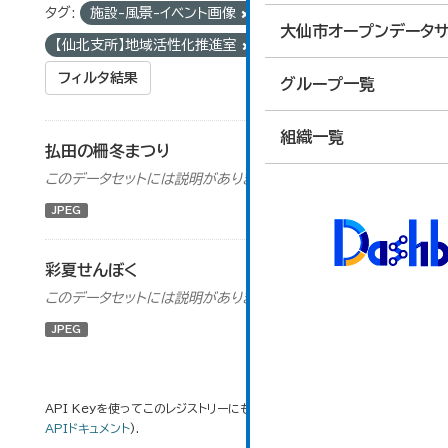
タグ:
施設-風景-イベント画像
組織:
大仙市オープンデータサ
【仙北支所】地域活性化推進室
フィルタ結果
グループ一覧
組織一覧
払田の柵冬まつり
このデータセットには説明がありません
JPEG
彩夏せんぼく
このデータセットには説明がありません
JPEG
API Keyを使ってこのレジストリーにもアクセス可能です
API
(see
APIドキュメント
).