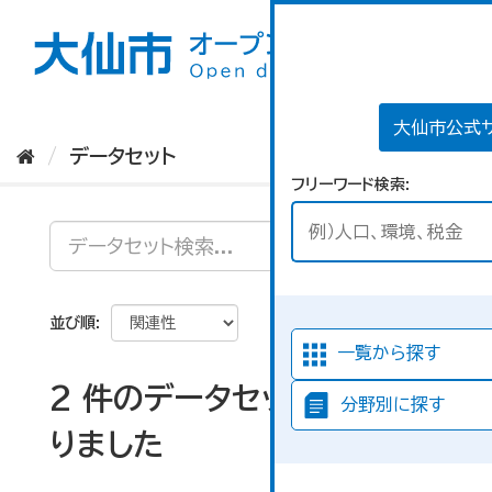
ス
キ
ッ
プ
し
て
大仙市公式
内
データセット
容
フリーワード検索
へ
並び順
一覧から探す
2 件のデータセットが見つか
分野別に探す
りました