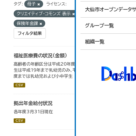
タグ:
母子
ライセンス:
大仙市オープンデータサ
クリエイティブ・コモンズ 表示
組織:
保険年金課
グループ一覧
フィルタ結果
組織一覧
福祉医療費の状況（金額）
高齢者の年齢区分は平成20年度から変更 乳幼児・小中高
生は平成19年まで乳幼児のみ、平成20年度から令和元年
度までは乳幼児および小中学生
CSV
拠出年金給付状況
各年度3月31日現在
CSV