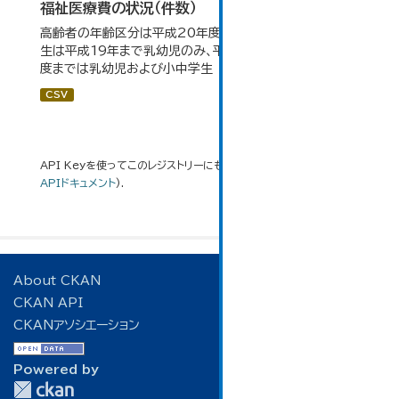
福祉医療費の状況（件数）
高齢者の年齢区分は平成20年度から変更 乳幼児・小中高
生は平成19年まで乳幼児のみ、平成20年度から令和元年
度までは乳幼児および小中学生
CSV
API Keyを使ってこのレジストリーにもアクセス可能です
API
(see
APIドキュメント
).
About CKAN
CKAN API
CKANアソシエーション
Powered by