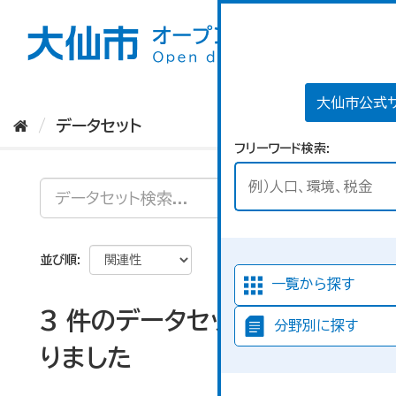
ス
キ
ッ
プ
し
て
大仙市公式
内
データセット
容
フリーワード検索
へ
並び順
一覧から探す
3 件のデータセットが見つか
分野別に探す
りました