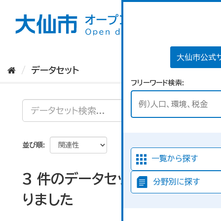
ス
キ
ッ
プ
し
て
大仙市公式
内
データセット
容
フリーワード検索
へ
並び順
一覧から探す
3 件のデータセットが見つか
分野別に探す
りました