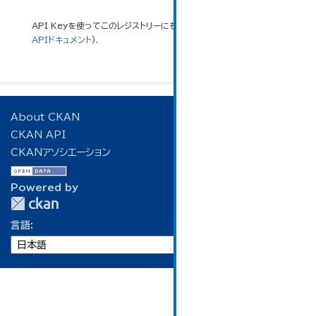
API Keyを使ってこのレジストリーにもアクセス可能です
API
(see
APIドキュメント
).
About CKAN
CKAN API
CKANアソシエーション
Powered by
言語