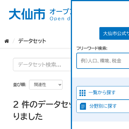
ス
キ
ッ
プ
し
て
大仙市公式
内
データセット
容
フリーワード検索
へ
並び順
一覧から探す
2 件のデータセットが見つか
分野別に探す
りました