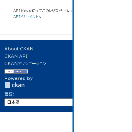
API Keyを使ってこのレジストリーにもアクセス可能です
API
(see
APIドキュメント
).
About CKAN
CKAN API
CKANアソシエーション
Powered by
言語