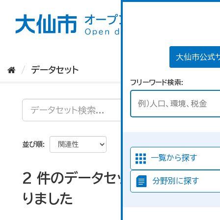
ス
キ
ッ
プ
し
て
大仙市公式
内
データセット
容
フリーワード検索
へ
並び順
一覧から探す
2 件のデータセットが見つか
分野別に探す
りました